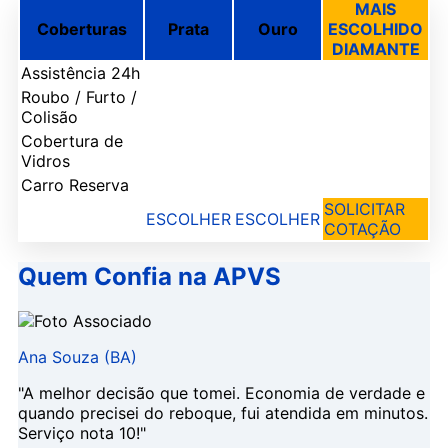
MAIS
Coberturas
Prata
Ouro
ESCOLHIDO
DIAMANTE
Assistência 24h
Roubo / Furto /
Colisão
Cobertura de
Vidros
Carro Reserva
SOLICITAR
ESCOLHER
ESCOLHER
COTAÇÃO
Quem Confia na APVS
Ana Souza (BA)
"A melhor decisão que tomei. Economia de verdade e
quando precisei do reboque, fui atendida em minutos.
Serviço nota 10!"