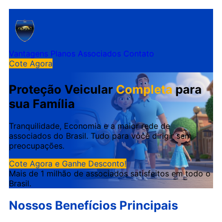
Vantagens
Planos
Associados
Contato
Cote Agora
Proteção Veicular
Completa
para
sua Família
Tranquilidade, Economia e a maior rede de
associados do Brasil. Tudo para você dirigir sem
preocupações.
Cote Agora e Ganhe Desconto!
Mais de 1 milhão de associados satisfeitos em todo o
Brasil.
Nossos Benefícios Principais